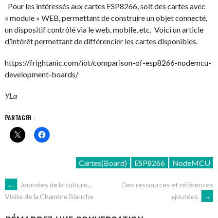
Pour les intéressés aux cartes ESP8266, soit des cartes avec
« module » WEB, permettant de construire un objet connecté,
un dispositif contrôlé via le web, mobile, etc. Voici un article
d’intérêt permettant de différencier les cartes disponibles.
https://frightanic.com/iot/comparison-of-esp8266-nodemcu-
development-boards/
YLa
PARTAGER :
Cartes(Board)
ESP8266
NodeMCU
NAVIGATION
←
Journées de la culture…
Des ressources et références
ajoutées
→
Visite de la Chambre Blanche
DES