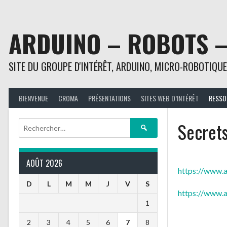
Aller
au
contenu
ARDUINO – ROBOTS 
SITE DU GROUPE D'INTÉRÊT, ARDUINO, MICRO-ROBOTIQU
BIENVENUE
CROMA
PRÉSENTATIONS
SITES WEB D’INTÉRÊT
RESSO
Secret
Rechercher :
AOÛT 2026
https://www.
D
L
M
M
J
V
S
https://www.
1
2
3
4
5
6
7
8