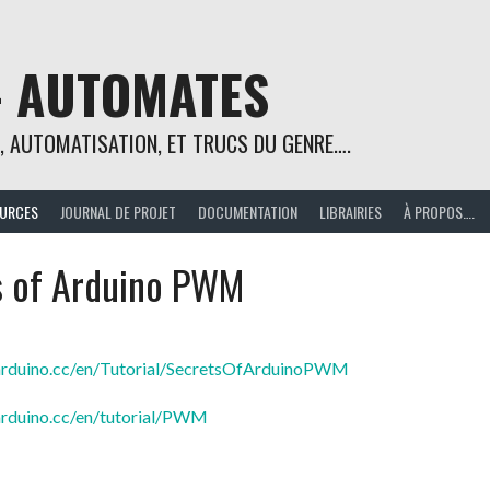
– AUTOMATES
E, AUTOMATISATION, ET TRUCS DU GENRE….
URCES
JOURNAL DE PROJET
DOCUMENTATION
LIBRAIRIES
À PROPOS….
s of Arduino PWM
arduino.cc/en/Tutorial/SecretsOfArduinoPWM
arduino.cc/en/tutorial/PWM