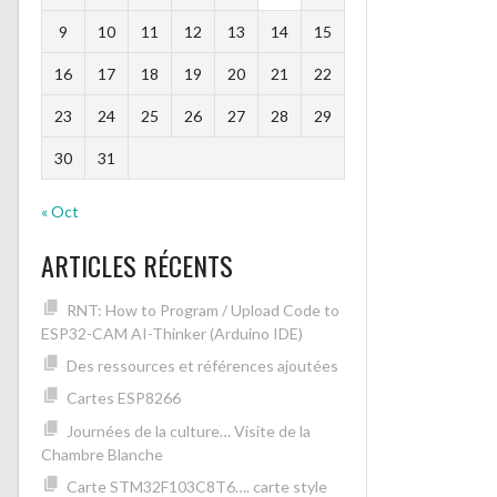
9
10
11
12
13
14
15
16
17
18
19
20
21
22
23
24
25
26
27
28
29
30
31
« Oct
ARTICLES RÉCENTS
RNT: How to Program / Upload Code to
ESP32-CAM AI-Thinker (Arduino IDE)
Des ressources et références ajoutées
Cartes ESP8266
Journées de la culture… Visite de la
Chambre Blanche
Carte STM32F103C8T6…. carte style