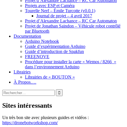
Projet d’Alexandre Lachance – RC Car Automaton
Projets avec ESP et Caméra
Tourelle Nerf – Émile Turcotte (v0.0.1)
Journal de projet – 4 avril 2017
Projet d’Alexandre Lachance – RC Car Automaton
Projet de Jonathan Saindon – Véhicule robot contrôlé
par Bluetooth
Documentation
Arduino Notebook
Guide d’expérimentation Arduino
Guide d’introduction de Spakfun
FREENOVE
Procédure pour installer la carte « Wemos / 8266 »
dans l’environnement Arduino
Librairies
Librairies de « BOUTON »
À Propos….
Rechercher :
Sites intéressants
Un très bon site avec plusieurs guides et vidéos :
https://dronebotworkshop.com/