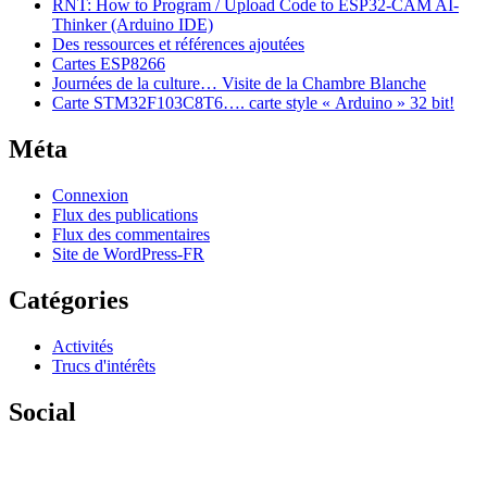
RNT: How to Program / Upload Code to ESP32-CAM AI-
Thinker (Arduino IDE)
Des ressources et références ajoutées
Cartes ESP8266
Journées de la culture… Visite de la Chambre Blanche
Carte STM32F103C8T6…. carte style « Arduino » 32 bit!
Méta
Connexion
Flux des publications
Flux des commentaires
Site de WordPress-FR
Catégories
Activités
Trucs d'intérêts
Social
Voir
le