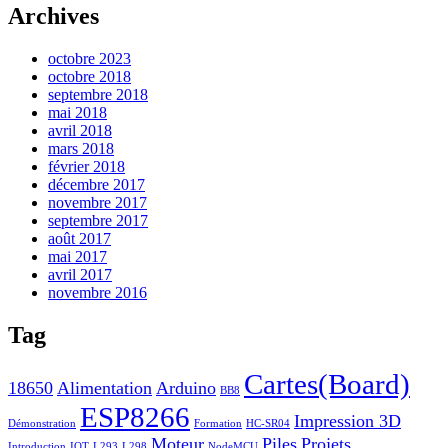
profil
Archives
de
groups/1887954808091353/?
octobre 2023
fref=ts
octobre 2018
sur
septembre 2018
Facebook
mai 2018
avril 2018
mars 2018
février 2018
décembre 2017
novembre 2017
septembre 2017
août 2017
mai 2017
avril 2017
novembre 2016
Tag
Cartes(Board)
18650
Alimentation
Arduino
BB8
ESP8266
Impression 3D
Démonstration
Formation
HC-SR04
Moteur
Piles
Projets
Introduction
IOT
L293
L298
NodeMCU