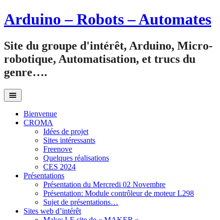
Aller
Arduino – Robots – Automates
au
contenu
Site du groupe d'intérêt, Arduino, Micro-
robotique, Automatisation, et trucs du
genre….
Bienvenue
CROMA
Idées de projet
Sites intéressants
Freenove
Quelques réalisations
CES 2024
Présentations
Présentation du Mercredi 02 Novembre
Présentation: Module contrôleur de moteur L298
Sujet de présentations…
Sites web d’intérêt
Make: LE site de « MAKER »