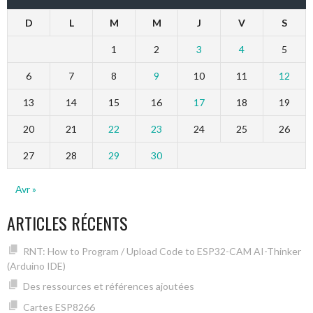
D
L
M
M
J
V
S
1
2
3
4
5
6
7
8
9
10
11
12
13
14
15
16
17
18
19
20
21
22
23
24
25
26
27
28
29
30
Avr »
ARTICLES RÉCENTS
RNT: How to Program / Upload Code to ESP32-CAM AI-Thinker
(Arduino IDE)
Des ressources et références ajoutées
Cartes ESP8266