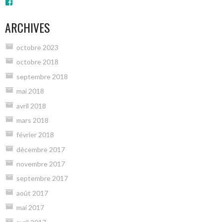
Voir
le
profil
ARCHIVES
de
groups/1887954808091353/?
fref=ts
octobre 2023
sur
Facebook
octobre 2018
septembre 2018
mai 2018
avril 2018
mars 2018
février 2018
décembre 2017
novembre 2017
septembre 2017
août 2017
mai 2017