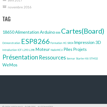
avril 2017
novembre 2016
TAG
Cartes(Board)
18650
Alimentation
Arduino
BB8
ESP8266
Impression 3D
Démonstration
Formation
HC-SR04
Moteur
Piles
Projets
Introduction
IOT
L293
L298
NodeMCU
Présentation
Ressources
Sonnar
Starter Kit
STM32
WeMos
© 2026 ARDUINO - ROBOTS - AUTOMATES