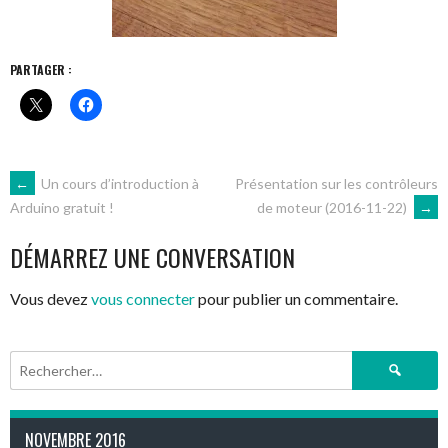
PARTAGER :
NAVIGATION
←
Un cours d’introduction à
Présentation sur les contrôleurs
de moteur (2016-11-22)
→
Arduino gratuit !
DES
DÉMARREZ UNE CONVERSATION
ARTICLES
Vous devez
vous connecter
pour publier un commentaire.
Rechercher :
NOVEMBRE 2016