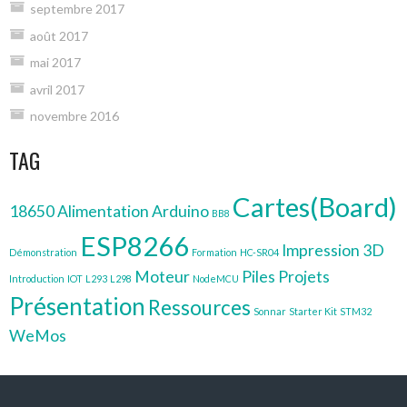
septembre 2017
août 2017
mai 2017
avril 2017
novembre 2016
TAG
Cartes(Board)
18650
Alimentation
Arduino
BB8
ESP8266
Impression 3D
Démonstration
Formation
HC-SR04
Moteur
Piles
Projets
Introduction
IOT
L293
L298
NodeMCU
Présentation
Ressources
Sonnar
Starter Kit
STM32
WeMos