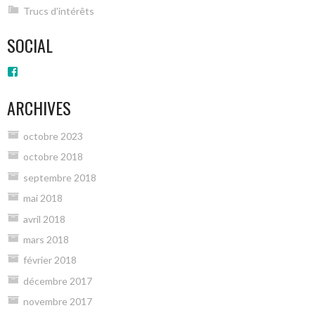
Trucs d'intérêts
SOCIAL
Voir
le
profil
ARCHIVES
de
groups/1887954808091353/?
fref=ts
octobre 2023
sur
Facebook
octobre 2018
septembre 2018
mai 2018
avril 2018
mars 2018
février 2018
décembre 2017
novembre 2017