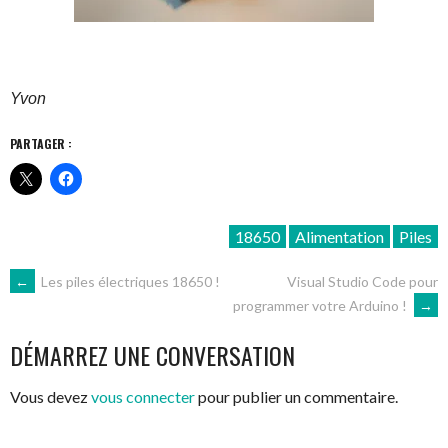
Yvon
PARTAGER :
18650
Alimentation
Piles
NAVIGATION
←
Les piles électriques 18650 !
Visual Studio Code pour
programmer votre Arduino !
→
DES
DÉMARREZ UNE CONVERSATION
ARTICLES
Vous devez
vous connecter
pour publier un commentaire.