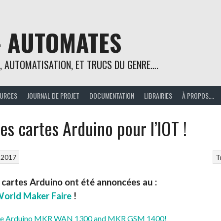
– AUTOMATES
E, AUTOMATISATION, ET TRUCS DU GENRE….
URCES
JOURNAL DE PROJET
DOCUMENTATION
LIBRAIRIES
À PROPOS….
es cartes Arduino pour l’IOT !
 2017
T
 cartes Arduino ont été annoncées au :
orld Maker Faire
!
 the Arduino MKR WAN 1300 and MKR GSM 1400!