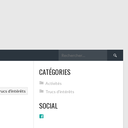
Rechercher
CATÉGORIES
Activités
rucs d'intérêts
Trucs d'intérêts
SOCIAL
Voir
le
profil