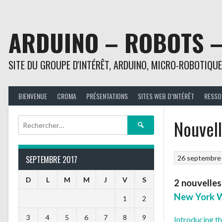
Aller
au
contenu
ARDUINO – ROBOTS 
SITE DU GROUPE D'INTÉRÊT, ARDUINO, MICRO-ROBOTIQU
BIENVENUE
CROMA
PRÉSENTATIONS
SITES WEB D’INTÉRÊT
RESSO
Nouvell
Rechercher :
26 septembre
SEPTEMBRE 2017
D
L
M
M
J
V
S
2 nouvelles
New York W
1
2
3
4
5
6
7
8
9
Introducing