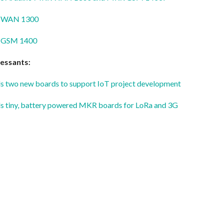
R WAN 1300
 GSM 1400
ressants:
ls two new boards to support IoT project development
ls tiny, battery powered MKR boards for LoRa and 3G