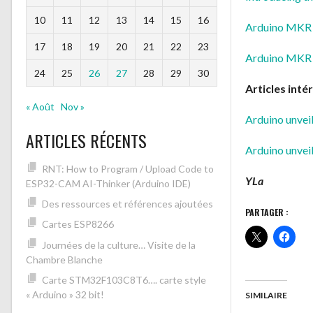
10
11
12
13
14
15
16
Arduino MK
17
18
19
20
21
22
23
Arduino MKR
24
25
26
27
28
29
30
Articles inté
« Août
Nov »
Arduino unvei
ARTICLES RÉCENTS
Arduino unvei
RNT: How to Program / Upload Code to
YLa
ESP32-CAM AI-Thinker (Arduino IDE)
Des ressources et références ajoutées
PARTAGER :
Cartes ESP8266
Journées de la culture… Visite de la
Chambre Blanche
Carte STM32F103C8T6…. carte style
« Arduino » 32 bit!
SIMILAIRE