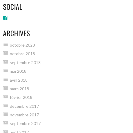
SOCIAL
Voir
le
profil
ARCHIVES
de
groups/1887954808091353/?
fref=ts
octobre 2023
sur
Facebook
octobre 2018
septembre 2018
mai 2018
avril 2018
mars 2018
février 2018
décembre 2017
novembre 2017
septembre 2017
août 2017