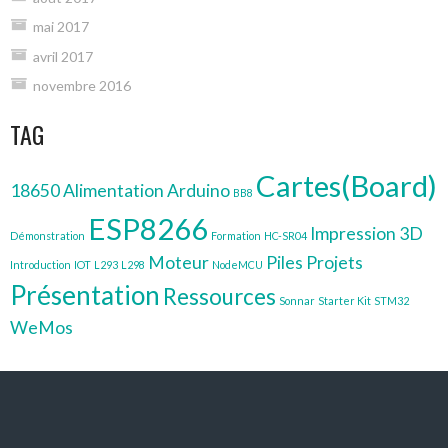
mai 2017
avril 2017
novembre 2016
TAG
Cartes(Board)
18650
Alimentation
Arduino
BB8
ESP8266
Impression 3D
Démonstration
Formation
HC-SR04
Moteur
Piles
Projets
Introduction
IOT
L293
L298
NodeMCU
Présentation
Ressources
Sonnar
Starter Kit
STM32
WeMos