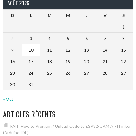
AOÛT 2026
D
L
M
M
J
V
S
1
2
3
4
5
6
7
8
9
10
11
12
13
14
15
16
17
18
19
20
21
22
23
24
25
26
27
28
29
30
31
« Oct
ARTICLES RÉCENTS
RNT: How to Program / Upload Code to ESP32-CAM AI-Thinker
(Arduino IDE)